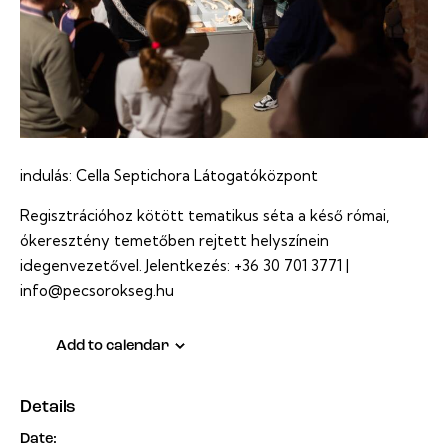
indulás: Cella Septichora Látogatóközpont
Regisztrációhoz kötött tematikus séta a késő római,
ókeresztény temetőben rejtett helyszínein
idegenvezetővel. Jelentkezés: +36 30 701 3771 |
info@pecsorokseg.hu
Add to calendar
Details
Date: