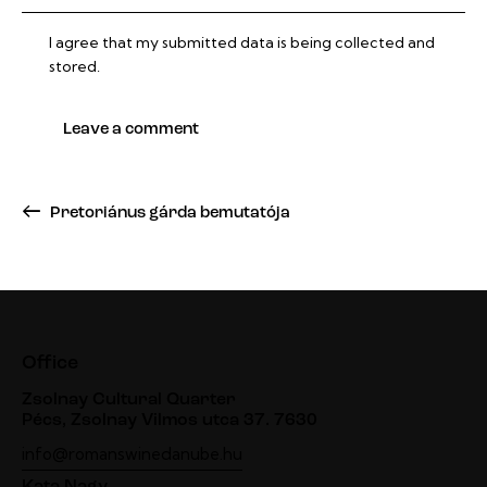
I agree that my submitted data is being collected and
stored.
Pretoriánus gárda bemutatója
Office
Zsolnay Cultural Quarter
Pécs, Zsolnay Vilmos utca 37. 7630
info@romanswinedanube.hu