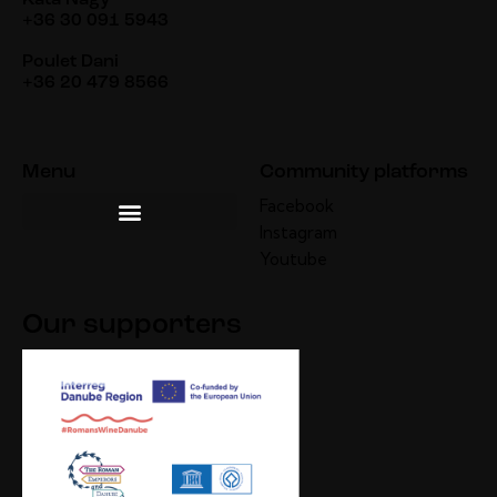
Kata Nagy
+36 30 091 5943
Poulet Dani
+36 20 479 8566
Menu
Community platforms
Facebook
Instagram
Youtube
Our supporters