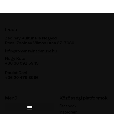
Iroda
Zsolnay Kulturális Negyed
Pécs, Zsolnay Vilmos utca 37. 7630
info@romanswinedanube.hu
Nagy Kata
+36 30 091 5943
Poulet Dani
+36 20 479 8566
Menü
Közösségi platformok
Facebook
Instagram