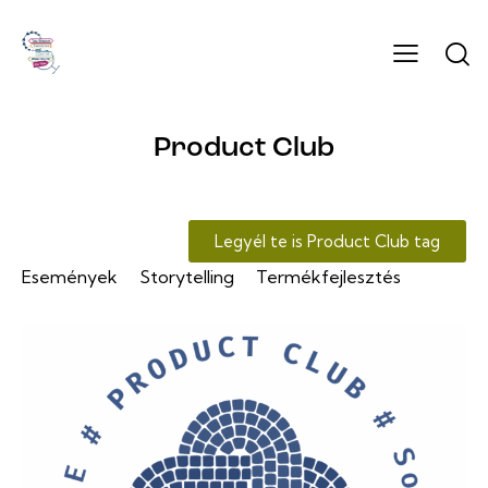
Product Club
Legyél te is Product Club tag
Események
Storytelling
Termékfejlesztés