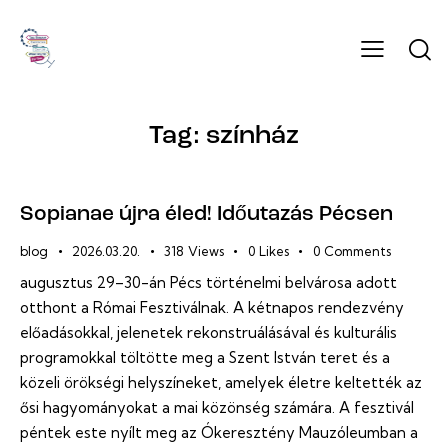
Tag: színház
Sopianae újra éled! Időutazás Pécsen
blog
2026.03.20.
318
Views
0
Likes
0
Comments
augusztus 29–30-án Pécs történelmi belvárosa adott
otthont a Római Fesztiválnak. A kétnapos rendezvény
előadásokkal, jelenetek rekonstruálásával és kulturális
programokkal töltötte meg a Szent István teret és a
közeli örökségi helyszíneket, amelyek életre keltették az
ősi hagyományokat a mai közönség számára. A fesztivál
péntek este nyílt meg az Ókeresztény Mauzóleumban a