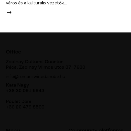
város és a kulturális vezetők…
Office
Zsolnay Cultural Quarter
Pécs, Zsolnay Vilmos utca 37. 7630
info@romanswinedanube.hu
Kata Nagy
+36 30 091 5943
Poulet Dani
+36 20 479 8566
Menu
Community platforms