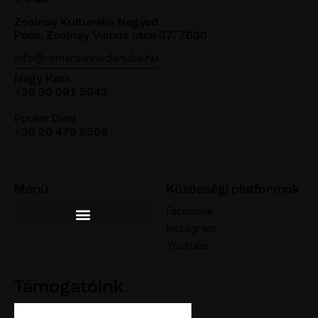
Zsolnay Kulturális Negyed
Pécs, Zsolnay Vilmos utca 37. 7630
info@romanswinedanube.hu
Nagy Kata
+36 30 091 5943
Poulet Dani
+36 20 479 8566
Menü
Közösségi platformok
Facebook
Instagram
Youtube
Támogatóink