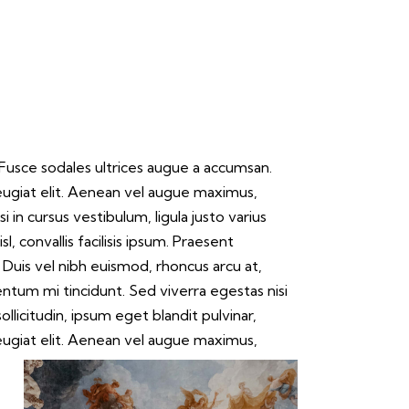
 Fusce sodales ultrices augue a accumsan.
ugiat elit.
Aenean vel augue maximus,
i in cursus vestibulum, ligula justo varius
l, convallis facilisis ipsum. Praesent
uis vel nibh euismod, rhoncus arcu at,
entum mi tincidunt. Sed viverra egestas nisi
llicitudin, ipsum eget blandit pulvinar,
giat elit.
Aenean vel augue maximus,