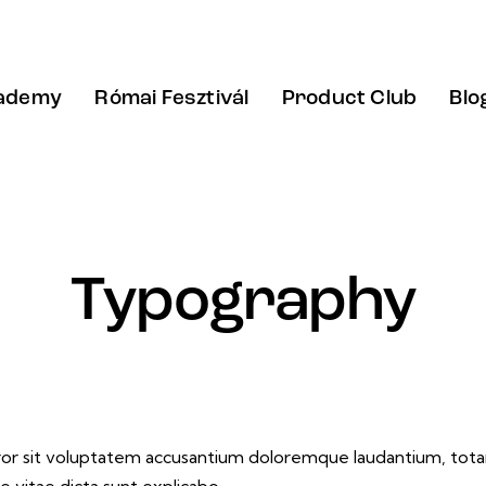
cademy
Római Fesztivál
Product Club
Blo
Typography
rror sit voluptatem accusantium doloremque laudantium, tota