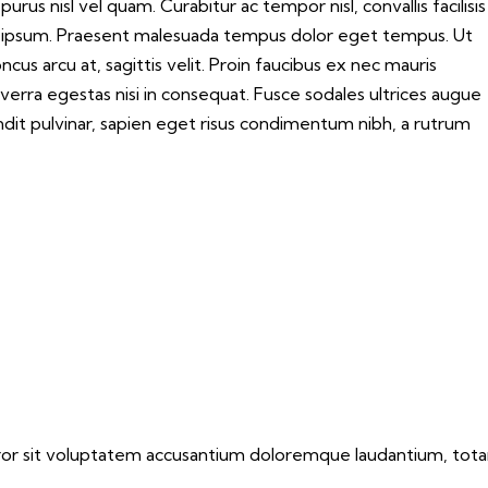
purus nisl vel quam. Curabitur ac tempor nisl, convallis facilisis
ipsum. Praesent malesuada tempus dolor eget tempus. Ut
us arcu at, sagittis velit. Proin faucibus ex nec mauris
erra egestas nisi in consequat. Fusce sodales ultrices augue
andit pulvinar, sapien eget risus condimentum nibh, a rutrum
error sit voluptatem accusantium doloremque laudantium, tot