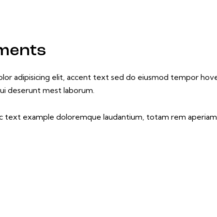
ements
olor
adipisicing elit, accent text sed do eiusmod tempor ho
 qui deserunt mest laborum.
alic text example doloremque laudantium, totam rem aperiam, 