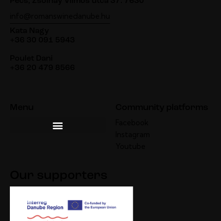
Pécs, Zsolnay Vilmos utca 37. 7630
info@romanswinedanube.hu
Kata Nagy
+36 30 091 5943
Poulet Dani
+36 20 479 8566
Menu
Community platforms
Facebook
Instagram
Youtube
Our supporters