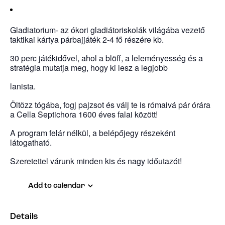
Gladiatorium- az ókori gladiátoriskolák világába vezető
taktikai kártya párbajjáték 2-4 fő részére kb.
30 perc játékidővel, ahol a blöff, a leleményesség és a
stratégia mutatja meg, hogy ki lesz a legjobb
lanista.
Öltözz tógába, fogj pajzsot és válj te is rómaivá pár órára
a Cella Septichora 1600 éves falai között!
A program felár nélkül, a belépőjegy részeként
látogatható.
Szeretettel várunk minden kis és nagy időutazót!
Add to calendar
Details