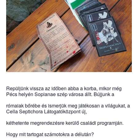
Repüljünk vissza az időben abba a korba, mikor még
Pécs helyén Sopianae szép városa állt. Bújjunk a
rómaiak bőrébe és ismerjük meg játékosan a világukat, a
Cella Septichora Látogatóközpont új,
kéthetente megrendezésre kerülő családi programján.
Hogy mit tartogat számotokra a délután?