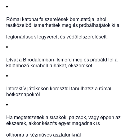
Római katonai felszerelések bemutatója, ahol
testközelből ismerhetitek meg és próbálhatjátok ki a
légionáriusok fegyvereit és védőfelszereléseit.
Divat a Birodalomban- ismerd meg és próbáld fel a
különböző korabeli ruhákat, ékszereket
Interaktív játékokon keresztül tanulhatsz a római
hétköznapokról
Ha megtetszettek a sisakok, pajzsok, vagy éppen az
ékszerek, akkor készíts egyet magadnak is
otthonra a kézműves asztalunknál