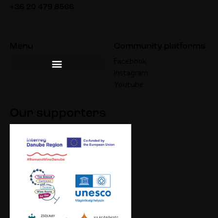
+36 20 479 8566
Menu
Community platforms
Facebook
Instagram
Youtube
Our supporters