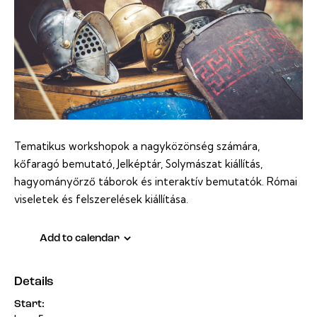
Tematikus workshopok a nagyközönség számára,
k
őfaragó bemutató, Jelképtár,
Solymászat kiállítás,
h
agyományőrző táborok és interaktív bemutatók.
Római
viseletek és felszerelések kiállítása.
Add to calendar
Details
Start: