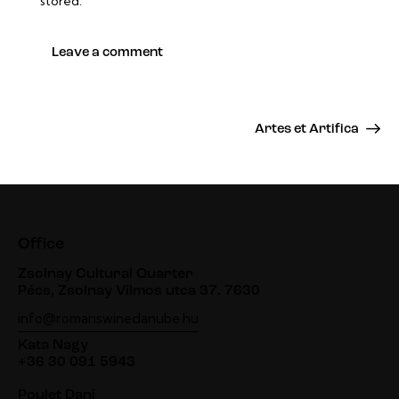
stored.
Artes et Artifica
Office
Zsolnay Cultural Quarter
Pécs, Zsolnay Vilmos utca 37. 7630
info@romanswinedanube.hu
Kata Nagy
+36 30 091 5943
Poulet Dani