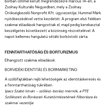
borban címmel került megrendezésre március 14-én, a
Zsolnay Kulturális Negyedben, mely a Zsolnay
Örökségkezelő Nonprofit Kft. ügyvezetője, Hummel Márk
nyitóbeszédével vette kezdetét. A program első felében
szakmai előadások hangzottak el, majd pedig kerekasztal
beszélgetés következett a közönség részvételével. A
napot kellemes hangulatú sétáló borkóstoló zárta.
FENNTARTHATÓSÁG ÉS BORTURIZMUS
Elhangzott szakmai előadások:
BORVIDÉKI IDENTITÁS ÉS BORMARKETING
A szőlőfajtákban rejlő lehetőségek az identitáskeresés és
a fenntarthatóság tükrében
Ipacs Szabó István – szőlész-borász mérnök, a PTE
Szőlészeti és Borászati Kutatóintézetének főborásza és
szakmai vezetője