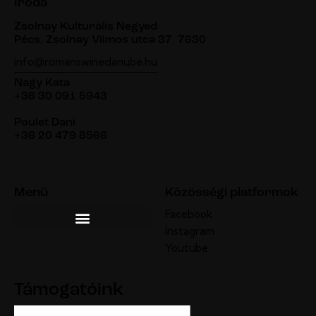
Iroda
Zsolnay Kulturális Negyed
Pécs, Zsolnay Vilmos utca 37. 7630
info@romanswinedanube.hu
Nagy Kata
+36 30 091 5943
Poulet Dani
+36 20 479 8566
Menü
Közösségi platformok
Facebook
Instagram
Youtube
Támogatóink