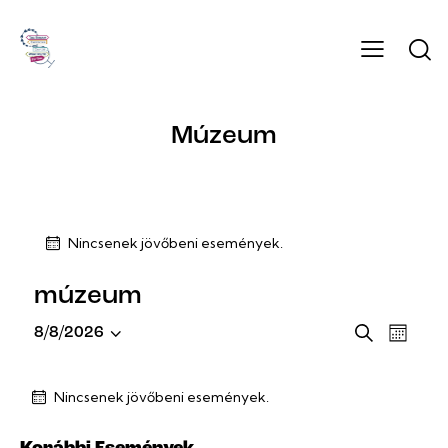
Múzeum
Nincsenek jövőbeni események.
múzeum
E
E
K
8/8/2026
H
e
D
s
s
ó
r
á
e
n
e
e
Nincsenek jövőbeni események.
a
t
m
m
s
p
u
é
e
é