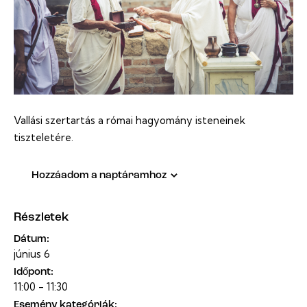
Vallási szertartás a római hagyomány isteneinek
tiszteletére.
Hozzáadom a naptáramhoz
Részletek
Dátum:
június 6
Időpont:
11:00 - 11:30
Esemény kategóriák: