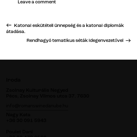
Katonai eskütételi ünnepség és a katonai diplomák
átadása.
Rendhagyó tematikus séták idegenvezetővel
Iroda
Zsolnay Kulturális Negyed
Pécs, Zsolnay Vilmos utca 37. 7630
info@romanswinedanube.hu
Nagy Kata
+36 30 091 5943
Poulet Dani