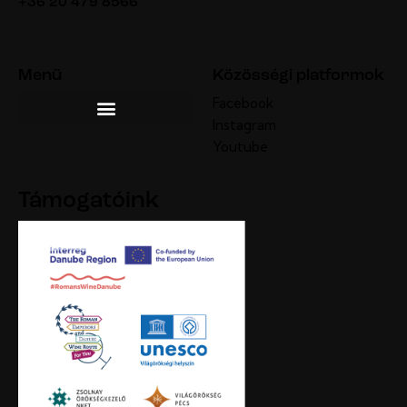
+36 20 479 8566
Menü
Közösségi platformok
Facebook
Instagram
Youtube
Támogatóink