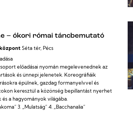
e – ókori római táncbemutató
óközpont
Séta tér, Pécs
őadása
csoport előadásai nyomán megelevenednek az
tartások és ünnepi jelenetek. Koreográfiáik
eírásokra épülnek, gazdag formanyelvvel és
ncokon keresztül a közönség bepillantást nyerhet
ok és a hagyományok világába.
„Lakoma” 3. „Mulatság” 4. „Bacchanalia”