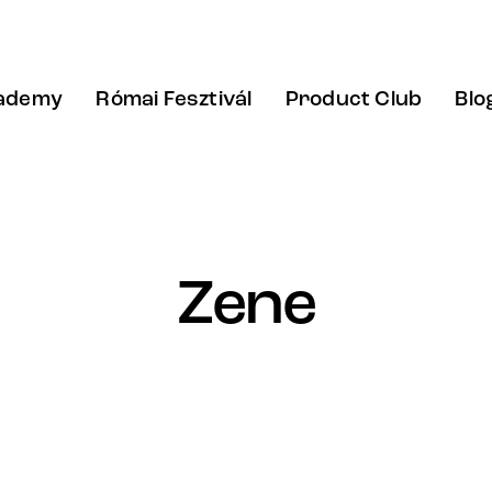
cademy
Római Fesztivál
Product Club
Blo
Zene