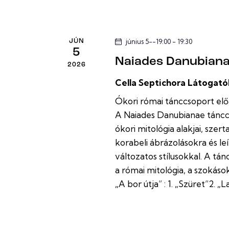
s
s
e
m
n
június 5--19:00
-
19:30
JÚN
é
5
Naiades Danubiana
n
é
2026
y
Cella Septichora Látogat
z
e
Ókori római tánccsoport el
k
e
A Naiades Danubianae tánc
-
ókori mitológia alakjai, szer
t
t
korabeli ábrázolásokra és l
a
változatos stílusokkal. A tá
k
v
a római mitológia, a szokás
e
„A bor útja” : 1. „Szüret”2. 
á
r
e
l
s
ő