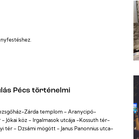
fényfestéshez.
ulás Pécs történelmi
- Pezsgőház-Zárda templom - Aranycipó-
r - Jókai köz - Irgalmasok utcája -Kossuth tér-
yi tér - Dzsámi mögött - Janus Panonnius utca-