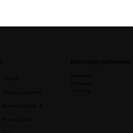
ü
Közösségi platformok
Facebook
Főoldal
Instagram
Youtube
Training Academy
Római Fesztivál
Product Club