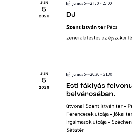
s
k
június 5--21:30
-
23:00
JÚN
á
z
5
l
DJ
ó
k
2026
a
t
Szent István tér
Pécs
s
e
.
z
zenei aláfestés az éjszakai 
K
r
t
e
á
r
e
s
e
a
s
s
június 5--20:30
-
21:30
JÚN
.
s
5
Esti fáklyás felvon
é
e
2026
belvárosában.
m
s
e
útvonal: Szent István tér 
g
Ferencesek utcája - Jókai té
e
a
Irgalmasok utcája - Széchen
E
é
Sétatér.